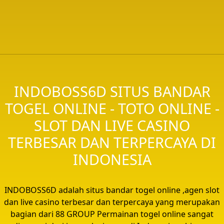
INDOBOSS6D SITUS BANDAR
TOGEL ONLINE - TOTO ONLINE -
SLOT DAN LIVE CASINO
TERBESAR DAN TERPERCAYA DI
INDONESIA
INDOBOSS6D adalah situs bandar togel online ,agen slot
dan live casino terbesar dan terpercaya yang merupakan
bagian dari 88 GROUP Permainan togel online sangat